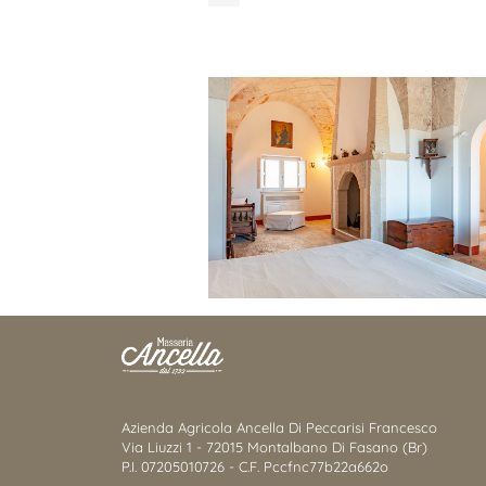
Azienda Agricola Ancella Di Peccarisi Francesco
Via Liuzzi 1 - 72015 Montalbano Di Fasano (Br)
P.I. 07205010726 - C.F. Pccfnc77b22a662o